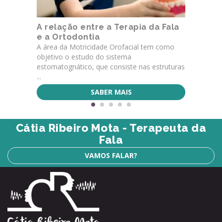
A relação entre a Terapia da Fala
e a Ortodontia
A área da Motricidade Orofacial tem como
objetivo o estudo do sistema
estomatognático, que consiste nas estruturas
...
SABER MAIS
Cátia Ribeiro Mota - Terapeuta da
Fala
VAMOS FALAR?