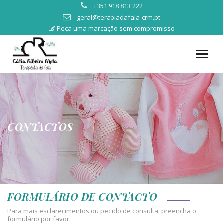
+351 918 813 222
geral@terapiadafala-crm.pt
Peça uma marcação sem compromisso
CONTACTOS
FORMULÁRIO DE CONTACTO
Para mais esclarecimentos ou pedido de consulta, preencha o
formulário por favor.