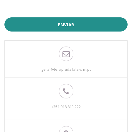
ENVIAR
geral@terapiadafala-crm.pt
+351 918 813 222