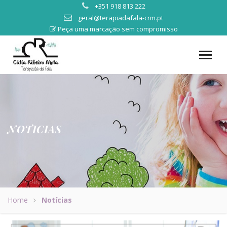
+351 918 813 222
geral@terapiadafala-crm.pt
Peça uma marcação sem compromisso
NOTICIAS
Home
Notícias